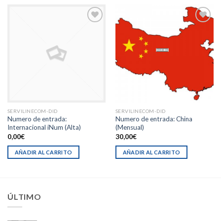
Añadir
Añadir
a la
a la
lista de
lista de
deseos
deseos
SERVILINECOM-DID
SERVILINECOM-DID
Numero de entrada:
Numero de entrada: China
Internacional iNum (Alta)
(Mensual)
0,00
€
30,00
€
AÑADIR AL CARRITO
AÑADIR AL CARRITO
ÚLTIMO