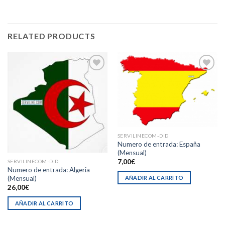
RELATED PRODUCTS
Añadir
Añadir
a la
a la
lista de
lista de
deseos
deseos
SERVILINECOM-DID
Numero de entrada: España
(Mensual)
7,00
€
SERVILINECOM-DID
Numero de entrada: Algeria
(Mensual)
AÑADIR AL CARRITO
26,00
€
AÑADIR AL CARRITO