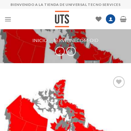
Skip
BIENVENIDO A LA TIENDA DE UNIVERSAL TECNO SERVICES
to
content
INICIO
SERVILINECOM-DID
/
Añadir
a la
lista de
deseos