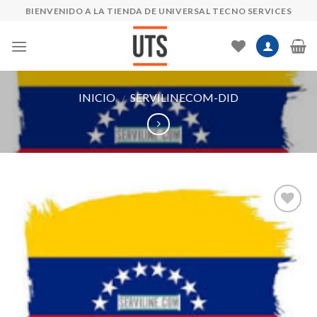
Skip
BIENVENIDO A LA TIENDA DE UNIVERSAL TECNO SERVICES
to
content
INICIO
SERVILINECOM-DID
/
Añadir
a la
lista de
deseos