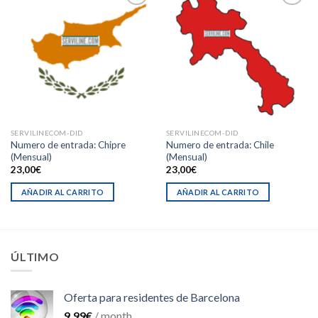
Añadir
Añadir
a la
a la
lista de
lista de
deseos
deseos
SERVILINECOM-DID
SERVILINECOM-DID
Numero de entrada: Chipre
Numero de entrada: Chile
(Mensual)
(Mensual)
23,00
€
23,00
€
AÑADIR AL CARRITO
AÑADIR AL CARRITO
ÚLTIMO
Oferta para residentes de Barcelona
9,99
€
/ month