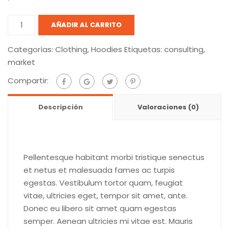
The
AÑADIR AL CARRITO
art
of
Categorías:
Clothing
,
Hoodies
Etiquetas:
consulting
,
the
market
deal
Compartir:
cantidad
Descripción
Valoraciones (0)
Pellentesque habitant morbi tristique senectus
et netus et malesuada fames ac turpis
egestas. Vestibulum tortor quam, feugiat
vitae, ultricies eget, tempor sit amet, ante.
Donec eu libero sit amet quam egestas
semper. Aenean ultricies mi vitae est. Mauris