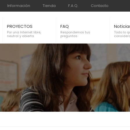
Información
Tienda
F.A.Q.
Contacto
PROYECTOS
FAQ
Noticia
Por una Internet libre,
Respondemos tus
Todo lo q
neutral y abierta.
preguntas
considera