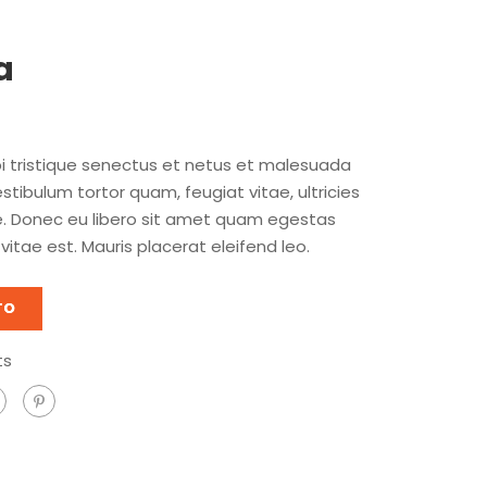
a
i tristique senectus et netus et malesuada
tibulum tortor quam, feugiat vitae, ultricies
e. Donec eu libero sit amet quam egestas
vitae est. Mauris placerat eleifend leo.
TO
ts