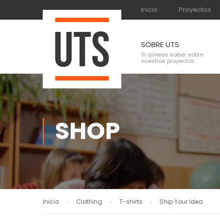
Inicio
Proyectos
SOBRE UTS
Si quieres saber sobre
nuestros proyectos.
SHOP
Inicio
Clothing
T-shirts
Ship Your Idea