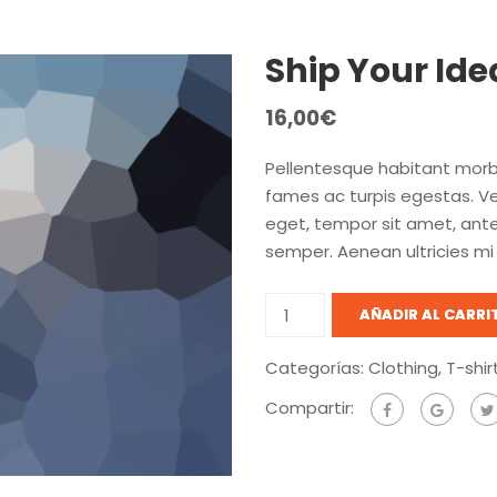
Ship Your Ide
16,00
€
Pellentesque habitant morb
fames ac turpis egestas. Ves
eget, tempor sit amet, ant
semper. Aenean ultricies mi 
Ship
AÑADIR AL CARRI
Your
Idea
Categorías:
Clothing
,
T-shir
cantidad
Compartir: