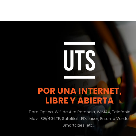
POR UNA INTERNET,
LIBRE Y ABIERTA
Fibra Optica, Wifi de Alta Potencia, WiMAX, Telefonia
Movil 3G/4G LTE, Satelital, LED, Laser, Entorno Verde,
Smartcities, etc....