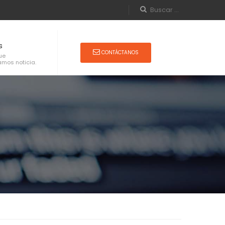
s
CONTÁCTANOS
ue
mos noticia.