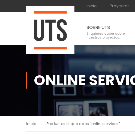
Inicio
Proyectos
SOBRE UTS
Si quieres saber sobre
nuestros proyectos.
ONLINE SERVI
Inicio
Productos etiquetados “online services”