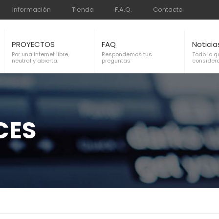
Información
Tienda
F.A.Q.
Contacto
PROYECTOS
FAQ
Noticia
Por una Internet libre,
Respondemos tus
Todo lo q
neutral y abierta.
preguntas
considera
CES