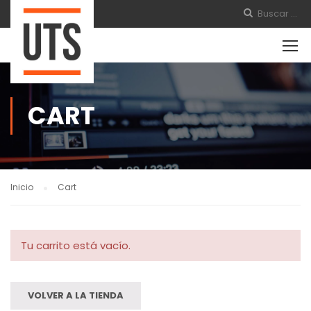
CART
Inicio
Cart
Tu carrito está vacío.
VOLVER A LA TIENDA